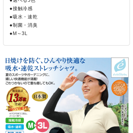
●選べる5色

●接触冷感

●吸水・速乾

●制菌・消臭

●M～3L