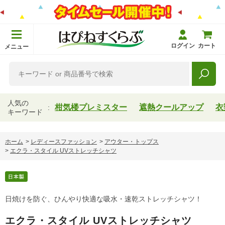
ログイン
カート
メニュー
人気の
柑気楼プレミスター
遮熱クールアップ
衣
キーワード
ホーム
>
レディースファッション
>
アウター・トップス
>
エクラ・スタイル UVストレッチシャツ
日焼けを防ぐ、ひんやり快適な吸水・速乾ストレッチシャツ！
エクラ・スタイル UVストレッチシャツ