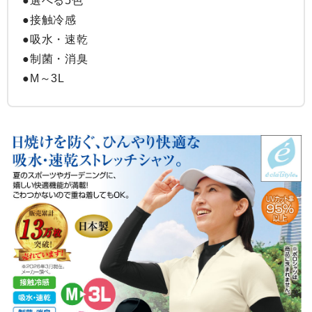
●選べる5色

●接触冷感

●吸水・速乾

●制菌・消臭

●M～3L