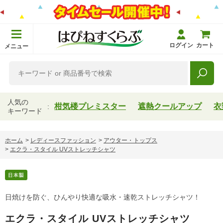
ログイン
カート
メニュー
人気の
柑気楼プレミスター
遮熱クールアップ
衣
キーワード
ホーム
>
レディースファッション
>
アウター・トップス
>
エクラ・スタイル UVストレッチシャツ
日焼けを防ぐ、ひんやり快適な吸水・速乾ストレッチシャツ！
エクラ・スタイル UVストレッチシャツ