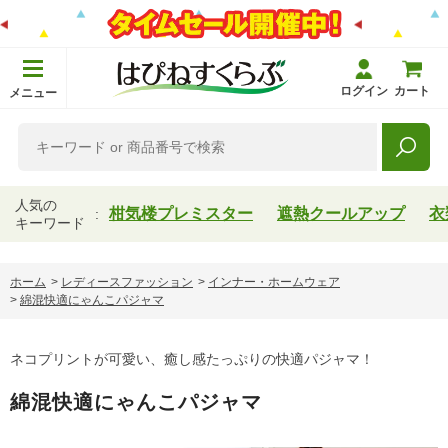
ログイン
カート
メニュー
人気の
柑気楼プレミスター
遮熱クールアップ
衣
キーワード
ホーム
>
レディースファッション
>
インナー・ホームウェア
>
綿混快適にゃんこパジャマ
ネコプリントが可愛い、癒し感たっぷりの快適パジャマ！
綿混快適にゃんこパジャマ