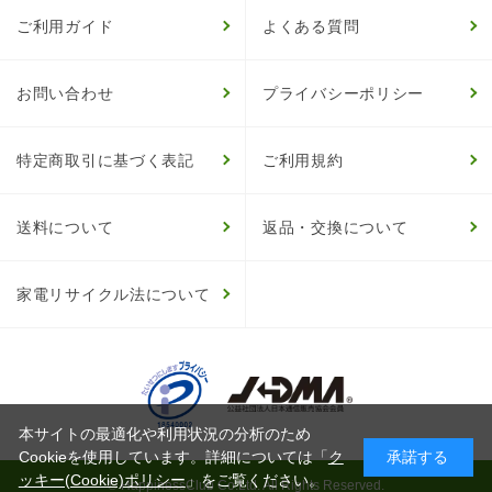
ご利用ガイド
よくある質問
お問い合わせ
プライバシーポリシー
特定商取引に基づく表記
ご利用規約
送料について
返品・交換について
家電リサイクル法について
本サイトの最適化や利用状況の分析のため
Cookieを使用しています。詳細については「
ク
承諾する
ッキー(Cookie)ポリシー
」をご覧ください。
© HappinessClub Co.Ltd. All Rights Reserved.