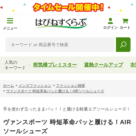
ログイン
カート
メニュー
人気の
柑気楼プレミスター
遮熱クールアップ
衣
キーワード
ホーム
>
メンズファッション
>
ファッション雑貨
>
ヴァンスポーツ 時短革命パッと履ける！AIRソールシューズ
手を使わず立ったままパッ！！と履ける軽量エアソールシューズ！
ヴァンスポーツ 時短革命パッと履ける！AIR
ソールシューズ