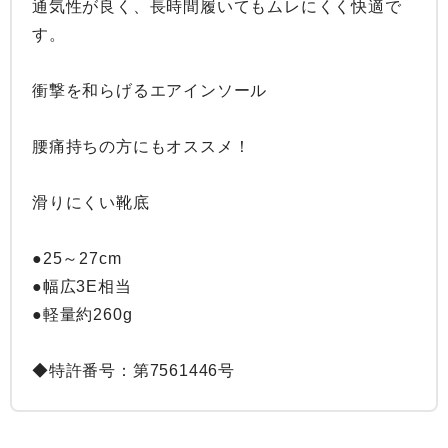
通気性が良く、長時間履いてもムレにくく快適で
す。

衝撃を和らげるエアインソール

腰痛持ちの方にもオススメ！

滑りにくい靴底

●25～27cm

●幅広3E相当

●軽量約260g

◆特許番号：第7561446号