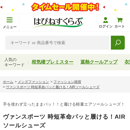
ログイン
カート
メニュー
人気の
柑気楼プレミスター
遮熱クールアップ
衣
キーワード
ホーム
>
メンズファッション
>
ファッション雑貨
>
ヴァンスポーツ 時短革命パッと履ける！AIRソールシューズ
手を使わず立ったままパッ！！と履ける軽量エアソールシューズ！
ヴァンスポーツ 時短革命パッと履ける！AIR
ソールシューズ