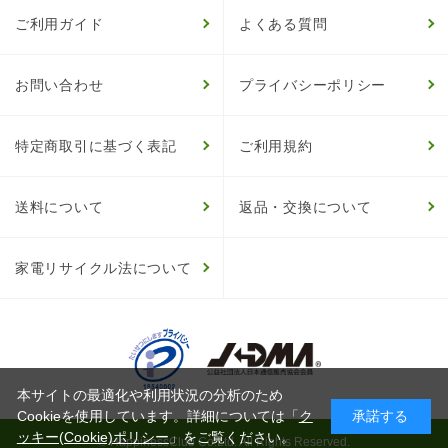
ご利用ガイド
よくある質問
お問い合わせ
プライバシーポリシー
特定商取引に基づく表記
ご利用規約
送料について
返品・交換について
家電リサイクル法について
本サイトの最適化や利用状況の分析のため
Cookieを使用しています。詳細については「
ク
承諾する
ッキー(Cookie)ポリシー
」をご覧ください。
© HappinessClub Co.Ltd. All Rights Reserved.