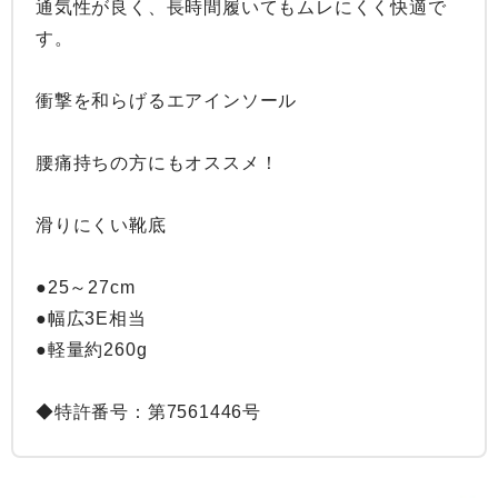
通気性が良く、長時間履いてもムレにくく快適で
す。

衝撃を和らげるエアインソール

腰痛持ちの方にもオススメ！

滑りにくい靴底

●25～27cm

●幅広3E相当

●軽量約260g

◆特許番号：第7561446号