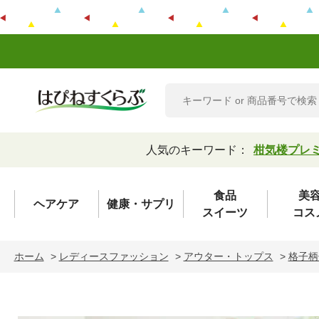
人気のキーワード：
柑気楼プレ
食品
美
ヘアケア
健康・サプリ
スイーツ
コス
ホーム
>
レディースファッション
>
アウター・トップス
>
格子柄