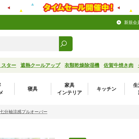
新規会
ミスター
遮熱クールアップ
衣類乾燥除湿機
佐賀牛焼き肉
容
家具
生
寝具
キッチン
メ
インテリア
七分袖涼感プルオーバー