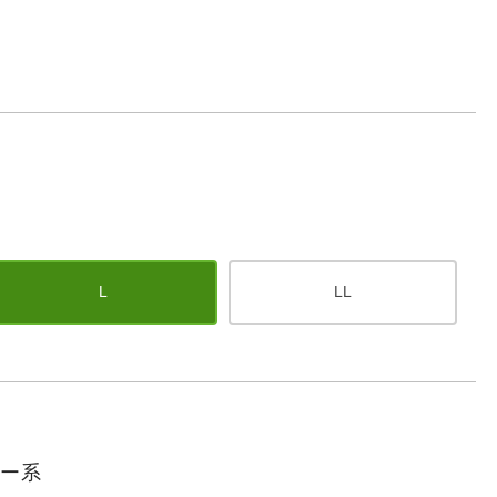
L
LL
ルー系