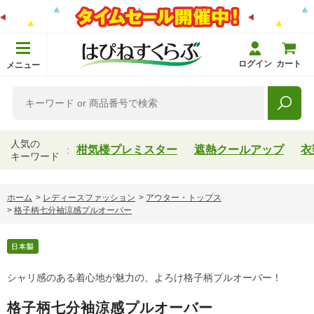
ログイン
カート
メニュー
人気の
柑気楼プレミスター
遮熱クールアップ
衣
キーワード
ホーム
>
レディースファッション
>
アウター・トップス
>
格子柄七分袖涼感プルオーバー
シャリ感のある着心地が魅力の、よろけ格子柄プルオーバー！
格子柄七分袖涼感プルオーバー