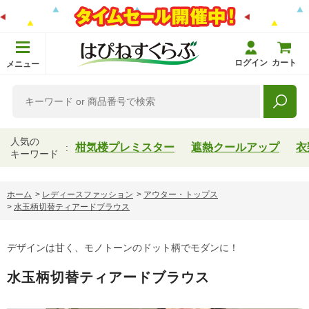
ログイン
カート
メニュー
人気の
柑気楼プレミスター
遮熱クールアップ
衣
キーワード
ホーム
>
レディースファッション
>
アウター・トップス
>
水玉柄切替ティアードブラウス
デザインは甘く、モノトーンのドット柄でモダンに！
水玉柄切替ティアードブラウス