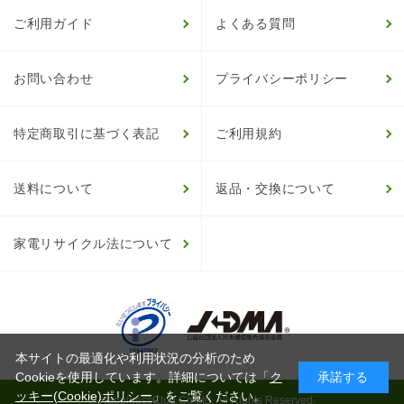
ご利用ガイド
よくある質問
お問い合わせ
プライバシーポリシー
特定商取引に基づく表記
ご利用規約
送料について
返品・交換について
家電リサイクル法について
本サイトの最適化や利用状況の分析のため
Cookieを使用しています。詳細については「
ク
承諾する
ッキー(Cookie)ポリシー
」をご覧ください。
© HappinessClub Co.Ltd. All Rights Reserved.