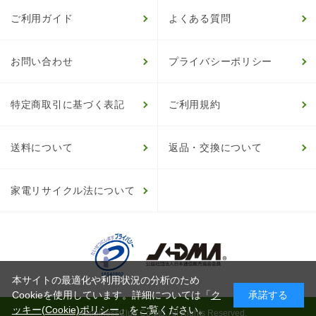
ご利用ガイド
よくある質問
お問い合わせ
プライバシーポリシー
特定商取引に基づく表記
ご利用規約
送料について
返品・交換について
家電リサイクル法について
本サイトの最適化や利用状況の分析のため
Cookieを使用しています。詳細については「
ク
承諾する
ッキー(Cookie)ポリシー
」をご覧ください。
© HappinessClub Co.Ltd. All Rights Reserved.