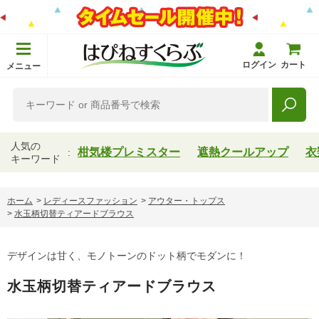
ログイン
カート
メニュー
人気の
柑気楼プレミスター
遮熱クールアップ
衣
キーワード
ホーム
>
レディースファッション
>
アウター・トップス
>
水玉柄切替ティアードブラウス
デザインは甘く、モノトーンのドット柄でモダンに！
水玉柄切替ティアードブラウス