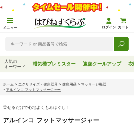
ログイン
カート
メニュー
人気の
柑気楼プレミスター
遮熱クールアップ
衣
キーワード
ホーム
>
エクササイズ・健康器具
>
健康用品
>
マッサージ機器
>
アルインコ フットマッサージャー
乗せるだけで心地よくもみほぐし！
アルインコ フットマッサージャー