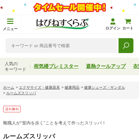
ログイン
カート
メニュー
人気の
柑気楼プレミスター
遮熱クールアップ
衣
キーワード
ホーム
>
エクササイズ・健康器具
>
健康用品
>
健康シューズ・サンダル
>
ルームズスリッパ
靴職人が“室内を歩く”ことを考えて作ったスリッパ！
ルームズスリッパ