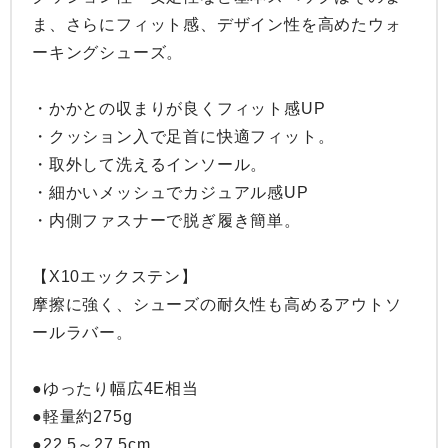
ま、さらにフィット感、デザイン性を高めたウォ
ーキングシューズ。

・かかとの収まりが良くフィット感UP

・クッション入で足首に快適フィット。

・取外して洗えるインソール。

・細かいメッシュでカジュアル感UP

・内側ファスナーで脱ぎ履き簡単。

【X10エックステン】

摩擦に強く、シューズの耐久性も高めるアウトソ
ールラバー。

●ゆったり幅広4E相当

●軽量約275g

●22.5～27.5cm
