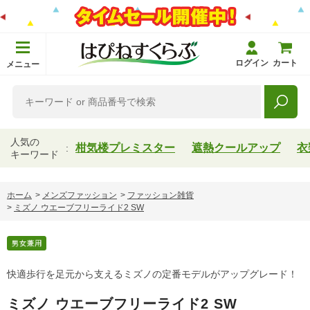
ログイン
カート
メニュー
人気の
柑気楼プレミスター
遮熱クールアップ
衣
キーワード
ホーム
>
メンズファッション
>
ファッション雑貨
>
ミズノ ウエーブフリーライド2 SW
快適歩行を足元から支えるミズノの定番モデルがアップグレード！
ミズノ ウエーブフリーライド2 SW