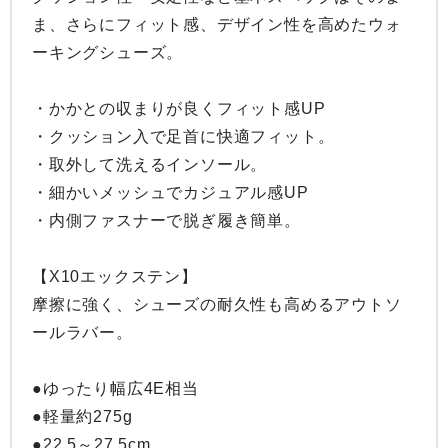
ま、さらにフィット感、デザイン性を高めたウォ
ーキングシューズ。

・かかとの収まりが良くフィット感UP

・クッション入で足首に快適フィット。

・取外して洗えるインソール。

・細かいメッシュでカジュアル感UP

・内側ファスナーで脱ぎ履き簡単。

【X10エックステン】

摩擦に強く、シューズの耐久性も高めるアウトソ
ールラバー。

●ゆったり幅広4E相当

●軽量約275g

●22.5～27.5cm
