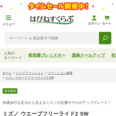
ログイン
カート
メニュー
人気の
柑気楼プレミスター
遮熱クールアップ
衣
キーワード
ホーム
>
メンズファッション
>
ファッション雑貨
>
ミズノ ウエーブフリーライド2 SW
快適歩行を足元から支えるミズノの定番モデルがアップグレード！
ミズノ ウエーブフリーライド2 SW