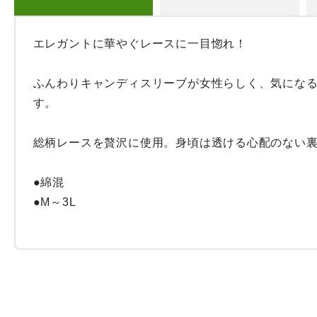
エレガントに華やぐレースに一目惚れ！

ふんわりキャンディスリーブが女性らしく、気にな
す。

総柄レースを贅沢に使用。身頃は透ける心配のない裏
●綿混

●M～3L