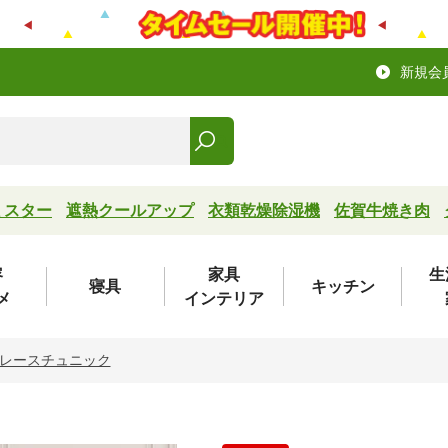
新規会
ミスター
遮熱クールアップ
衣類乾燥除湿機
佐賀牛焼き肉
容
家具
生
寝具
キッチン
メ
インテリア
レースチュニック