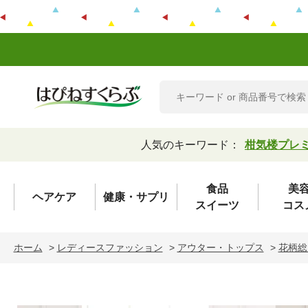
人気のキーワード：
柑気楼プレ
食品
美
ヘアケア
健康・サプリ
スイーツ
コス
ホーム
>
レディースファッション
>
アウター・トップス
>
花柄総