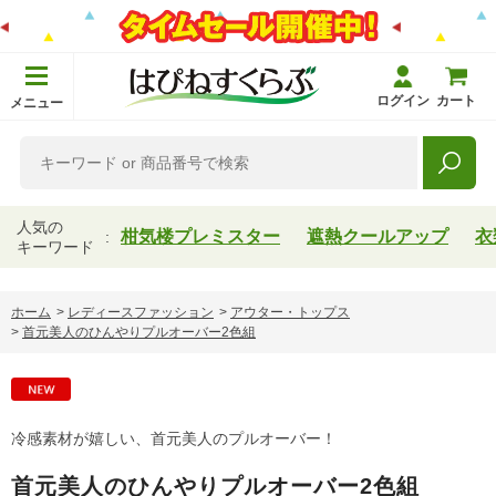
ログイン
カート
メニュー
人気の
柑気楼プレミスター
遮熱クールアップ
衣
キーワード
ホーム
>
レディースファッション
>
アウター・トップス
>
首元美人のひんやりプルオーバー2色組
冷感素材が嬉しい、首元美人のプルオーバー！
首元美人のひんやりプルオーバー2色組