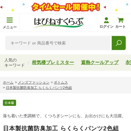
ログイン
カート
メニュー
人気の
柑気楼プレミスター
遮熱クールアップ
衣
キーワード
ホーム
>
メンズファッション
>
ボトムス
>
日本製抗菌防臭加工 らくらくパンツ2色組
落ち着いた杢調柄で、くつろぎシーンにも、お出かけにも大活躍。
日本製抗菌防臭加工 らくらくパンツ2色組