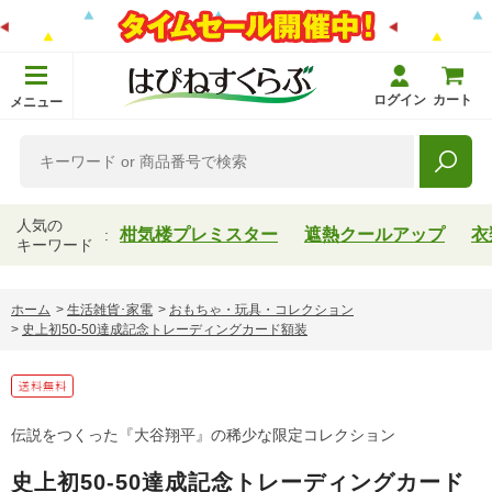
ログイン
カート
メニュー
人気の
柑気楼プレミスター
遮熱クールアップ
衣
キーワード
ホーム
>
生活雑貨･家電
>
おもちゃ・玩具・コレクション
>
史上初50-50達成記念トレーディングカード額装
伝説をつくった『大谷翔平』の稀少な限定コレクション
史上初50-50達成記念トレーディングカード