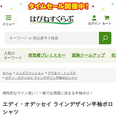
ログイン
カート
メニュー
人気の
柑気楼プレミスター
遮熱クールアップ
衣
キーワード
ホーム
>
メンズファッション
>
アウター・トップス
>
エディ・オデッセイ ラインデザイン半袖ポロシャツ
個性的なライン使い！一枚でお洒落に決まる半袖ポロ！
エディ・オデッセイ ラインデザイン半袖ポロ
シャツ