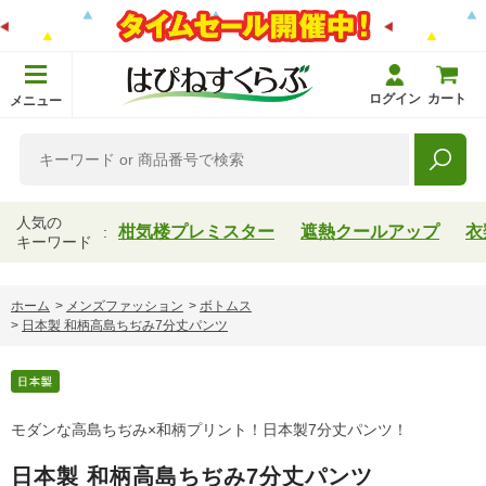
ログイン
カート
メニュー
人気の
柑気楼プレミスター
遮熱クールアップ
衣
キーワード
ホーム
>
メンズファッション
>
ボトムス
>
日本製 和柄高島ちぢみ7分丈パンツ
モダンな高島ちぢみ×和柄プリント！日本製7分丈パンツ！
日本製 和柄高島ちぢみ7分丈パンツ