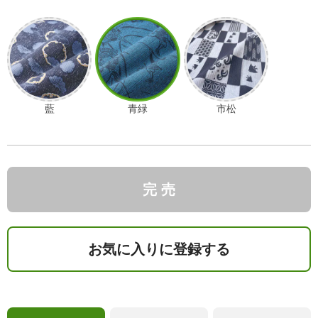
藍
青緑
市松
完 売
お気に入りに登録する