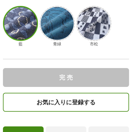
藍
青緑
市松
完 売
お気に入りに登録する