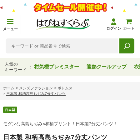
ログイン
カート
メニュー
人気の
柑気楼プレミスター
遮熱クールアップ
衣
キーワード
ホーム
>
メンズファッション
>
ボトムス
>
日本製 和柄高島ちぢみ7分丈パンツ
モダンな高島ちぢみ×和柄プリント！日本製7分丈パンツ！
日本製 和柄高島ちぢみ7分丈パンツ