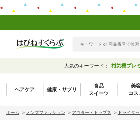
人気のキーワード：
柑気楼プレ
食品
美
ヘアケア
健康・サプリ
スイーツ
コス
ホーム
>
メンズファッション
>
アウター・トップス
>
ドライタッ