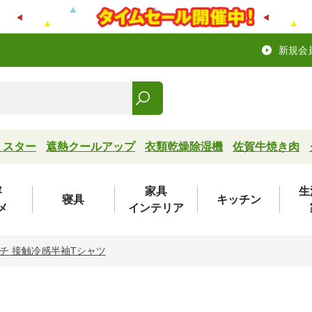
新規会
ミスター
遮熱クールアップ
衣類乾燥除湿機
佐賀牛焼き肉
容
家具
生
寝具
キッチン
メ
インテリア
チ 接触冷感半袖Tシャツ