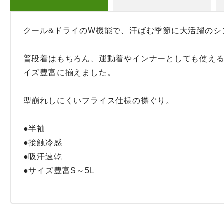
クール&ドライのW機能で、汗ばむ季節に大活躍のシン
普段着はもちろん、運動着やインナーとしても使える
イズ豊富に揃えました。

型崩れしにくいフライス仕様の襟ぐり。

●半袖

●接触冷感

●吸汗速乾

●サイズ豊富S～5L