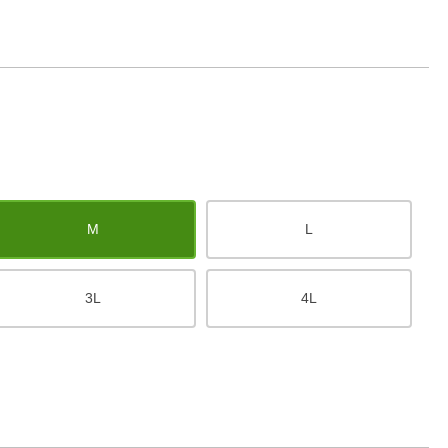
M
L
3L
4L