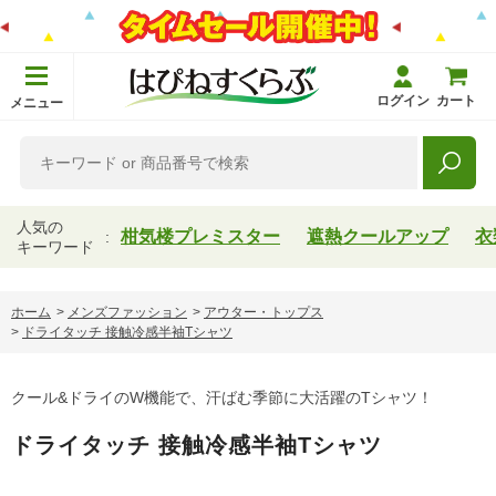
ログイン
カート
メニュー
人気の
柑気楼プレミスター
遮熱クールアップ
衣
キーワード
ホーム
>
メンズファッション
>
アウター・トップス
>
ドライタッチ 接触冷感半袖Tシャツ
クール&ドライのW機能で、汗ばむ季節に大活躍のTシャツ！
ドライタッチ 接触冷感半袖Tシャツ