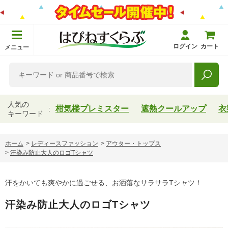
ログイン
カート
メニュー
人気の
柑気楼プレミスター
遮熱クールアップ
衣
キーワード
ホーム
>
レディースファッション
>
アウター・トップス
>
汗染み防止大人のロゴTシャツ
汗をかいても爽やかに過ごせる、お洒落なサラサラTシャツ！
汗染み防止大人のロゴTシャツ