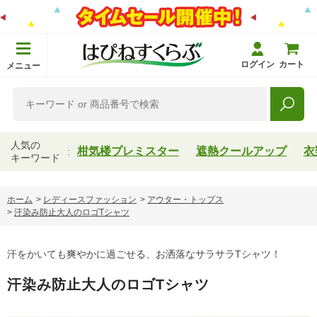
ログイン
カート
メニュー
人気の
柑気楼プレミスター
遮熱クールアップ
衣
キーワード
ホーム
>
レディースファッション
>
アウター・トップス
>
汗染み防止大人のロゴTシャツ
汗をかいても爽やかに過ごせる、お洒落なサラサラTシャツ！
汗染み防止大人のロゴTシャツ