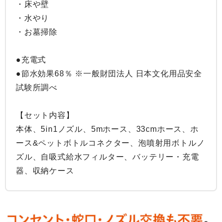
・床や壁

・水やり

・お墓掃除

●充電式

●節水効果68％ ※一般財団法人 日本文化用品安全
試験所調べ

【セット内容】

本体、5in1ノズル、5mホース、33cmホース、ホ
ース&ペットボトルコネクター、泡噴射用ボトルノ
ズル、自吸式給水フィルター、バッテリー・充電
器、収納ケース