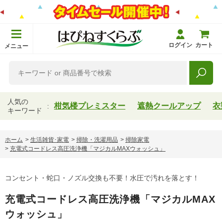
ログイン
カート
メニュー
人気の
柑気楼プレミスター
遮熱クールアップ
衣
キーワード
ホーム
>
生活雑貨･家電
>
掃除・洗濯用品
>
掃除家電
>
充電式コードレス高圧洗浄機「マジカルMAXウォッシュ」
コンセント・蛇口・ノズル交換も不要！水圧で汚れを落とす！
充電式コードレス高圧洗浄機「マジカルMAX
ウォッシュ」