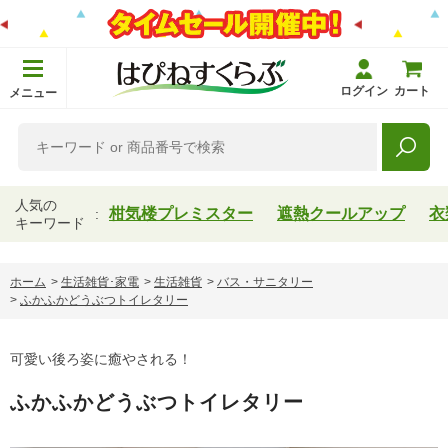
ログイン
カート
メニュー
人気の
柑気楼プレミスター
遮熱クールアップ
衣
キーワード
ホーム
>
生活雑貨･家電
>
生活雑貨
>
バス・サニタリー
>
ふかふかどうぶつトイレタリー
可愛い後ろ姿に癒やされる！
ふかふかどうぶつトイレタリー