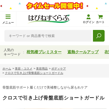
ログイン
カート
メニュー
人気の
柑気楼プレミスター
遮熱クールアップ
衣
キーワード
ホーム
>
美容・コスメ
>
美容用品
>
ボディケア
>
クロスで引き上げ骨盤底筋ショートガードル
骨盤底筋サポート履くだけで美補整しながら尿もれケア
クロスで引き上げ骨盤底筋ショートガードル