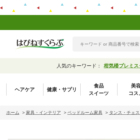
人気のキーワード：
柑気楼プレミス
食品
美
ヘアケア
健康・サプリ
スイーツ
コス
ホーム
>
家具・インテリア
>
ベッドルーム家具
>
タンス・チェス