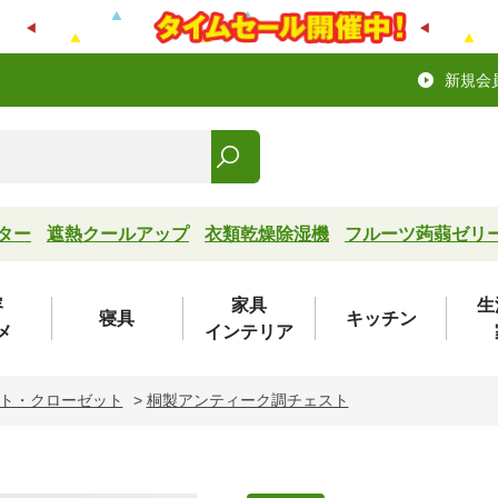
新規会
ター
遮熱クールアップ
衣類乾燥除湿機
フルーツ蒟蒻ゼリ
容
家具
生
寝具
キッチン
メ
インテリア
ト・クローゼット
>
桐製アンティーク調チェスト