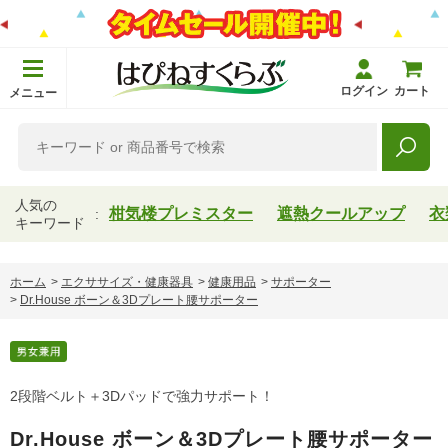
ログイン
カート
メニュー
人気の
柑気楼プレミスター
遮熱クールアップ
衣
キーワード
ホーム
>
エクササイズ・健康器具
>
健康用品
>
サポーター
>
Dr.House ボーン＆3Dプレート腰サポーター
2段階ベルト＋3Dパッドで強力サポート！
Dr.House ボーン＆3Dプレート腰サポーター