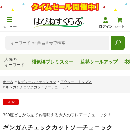
ログイン
カート
メニュー
人気の
柑気楼プレミスター
遮熱クールアップ
衣
キーワード
ホーム
>
レディースファッション
>
アウター・トップス
>
ギンガムチェックカットソーチュニック
360度どこから見ても着映える大人のフレアーチュニック！
ギンガムチェックカットソーチュニック