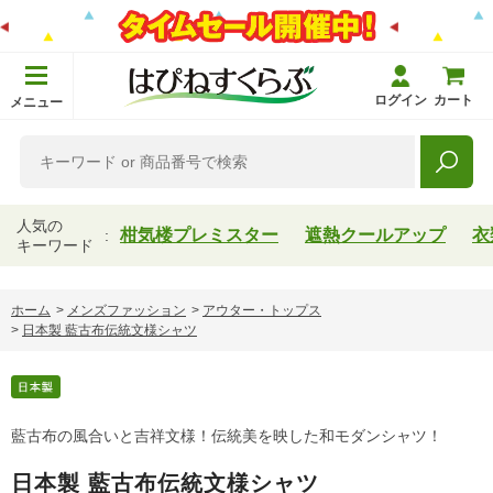
ログイン
カート
メニュー
人気の
柑気楼プレミスター
遮熱クールアップ
衣
キーワード
ホーム
>
メンズファッション
>
アウター・トップス
>
日本製 藍古布伝統文様シャツ
藍古布の風合いと吉祥文様！伝統美を映した和モダンシャツ！
日本製 藍古布伝統文様シャツ