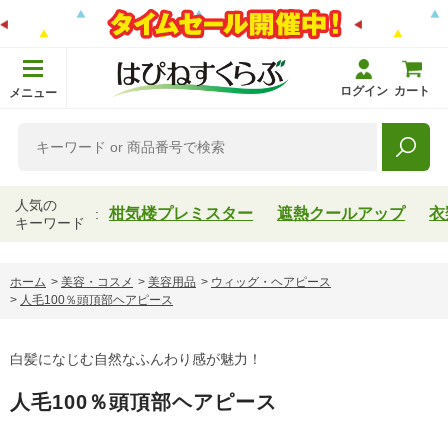
ログイン
カート
メニュー
人気の
柑気楼プレミスター
遮熱クールアップ
衣
キーワード
ホーム
>
美容・コスメ
>
美容用品
>
ウィッグ・ヘアピース
>
人毛100％頭頂部ヘアピース
白髪になじむ自然なふんわり感が魅力！
人毛100％頭頂部ヘアピース