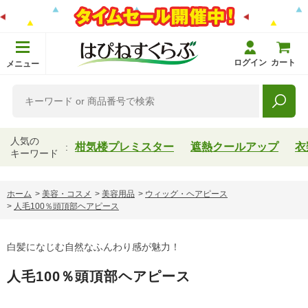
ログイン
カート
メニュー
人気の
柑気楼プレミスター
遮熱クールアップ
衣
キーワード
ホーム
>
美容・コスメ
>
美容用品
>
ウィッグ・ヘアピース
>
人毛100％頭頂部ヘアピース
白髪になじむ自然なふんわり感が魅力！
人毛100％頭頂部ヘアピース