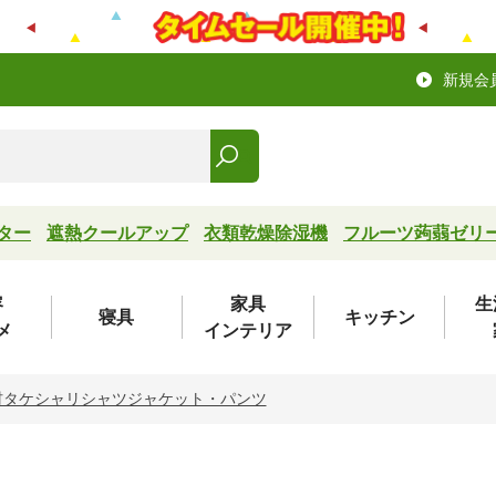
新規会
ター
遮熱クールアップ
衣類乾燥除湿機
フルーツ蒟蒻ゼリ
容
家具
生
寝具
キッチン
メ
インテリア
材タケシャリシャツジャケット・パンツ