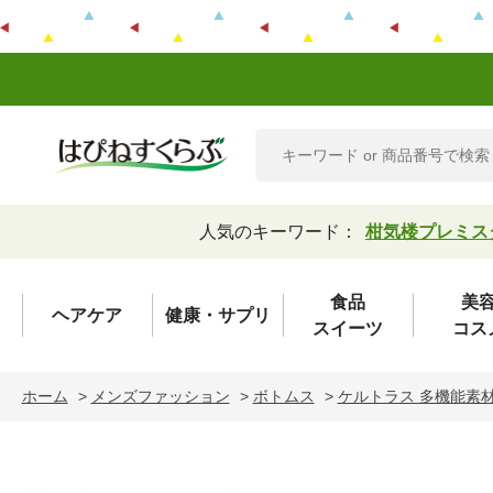
人気のキーワード：
柑気楼プレミス
食品
美
ヘアケア
健康・サプリ
スイーツ
コス
ホーム
>
メンズファッション
>
ボトムス
>
ケルトラス 多機能素