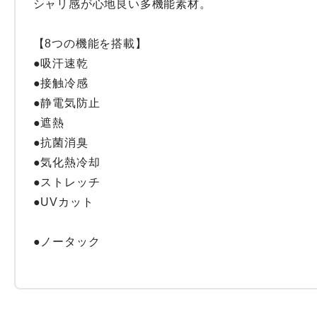
シャリ感が心地良い多機能素材。

【8つの機能を搭載】

●吸汗速乾

●接触冷感

●静電気防止

●遮熱

●抗菌消臭

●気化熱冷却

●ストレッチ

●UVカット

●ノータック