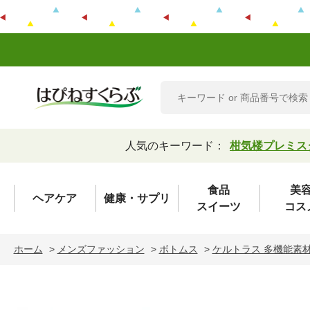
人気のキーワード：
柑気楼プレミス
食品
美
ヘアケア
健康・サプリ
スイーツ
コス
ホーム
>
メンズファッション
>
ボトムス
>
ケルトラス 多機能素