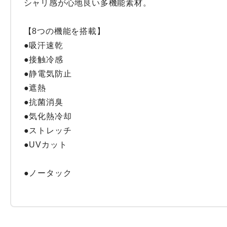
シャリ感が心地良い多機能素材。

【8つの機能を搭載】

●吸汗速乾

●接触冷感

●静電気防止

●遮熱

●抗菌消臭

●気化熱冷却

●ストレッチ

●UVカット

●ノータック