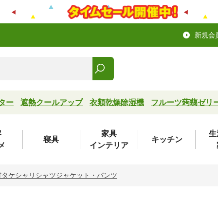
新規会
ター
遮熱クールアップ
衣類乾燥除湿機
フルーツ蒟蒻ゼリ
容
家具
生
寝具
キッチン
メ
インテリア
材タケシャリシャツジャケット・パンツ