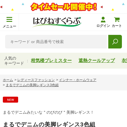
ログイン
カート
メニュー
人気の
柑気楼プレミスター
遮熱クールアップ
衣
キーワード
ホーム
>
レディースファッション
>
インナー・ホームウェア
>
まるでデニムの美脚レギンス3色組
まるでデニムみたいな＂のびのび＂美脚レギンス！
まるでデニムの美脚レギンス3色組