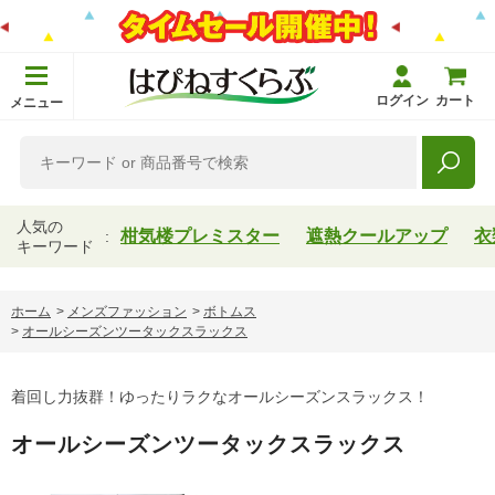
ログイン
カート
メニュー
人気の
柑気楼プレミスター
遮熱クールアップ
衣
キーワード
ホーム
>
メンズファッション
>
ボトムス
>
オールシーズンツータックスラックス
着回し力抜群！ゆったりラクなオールシーズンスラックス！
オールシーズンツータックスラックス