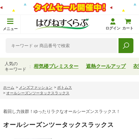
ログイン
カート
メニュー
人気の
柑気楼プレミスター
遮熱クールアップ
衣
キーワード
ホーム
>
メンズファッション
>
ボトムス
>
オールシーズンツータックスラックス
着回し力抜群！ゆったりラクなオールシーズンスラックス！
オールシーズンツータックスラックス