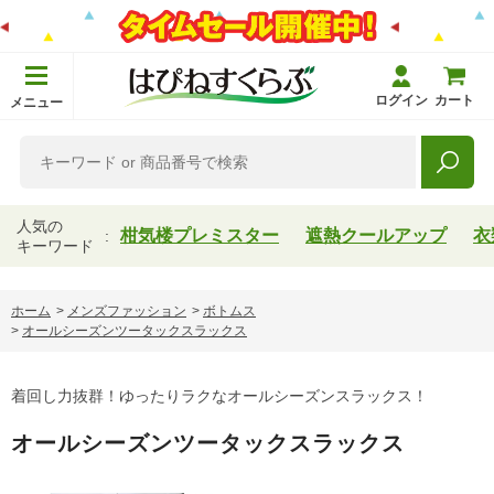
ログイン
カート
メニュー
人気の
柑気楼プレミスター
遮熱クールアップ
衣
キーワード
ホーム
>
メンズファッション
>
ボトムス
>
オールシーズンツータックスラックス
着回し力抜群！ゆったりラクなオールシーズンスラックス！
オールシーズンツータックスラックス