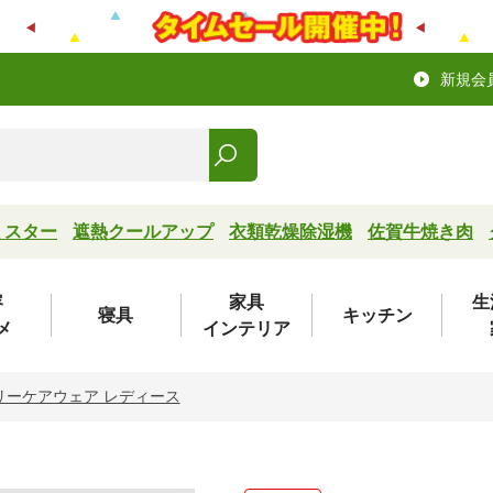
新規会
ミスター
遮熱クールアップ
衣類乾燥除湿機
佐賀牛焼き肉
容
家具
生
寝具
キッチン
メ
インテリア
リーケアウェア レディース