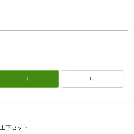
L
LL
袖上下セット