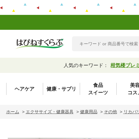
人気のキーワード：
柑気楼プレ
食品
美
ヘアケア
健康・サプリ
スイーツ
コス
ホーム
>
エクササイズ・健康器具
>
健康用品
>
その他
>
リカバ