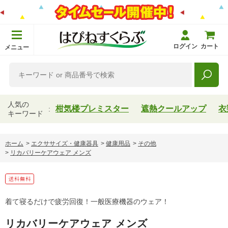
ログイン
カート
メニュー
人気の
柑気楼プレミスター
遮熱クールアップ
衣
キーワード
ホーム
>
エクササイズ・健康器具
>
健康用品
>
その他
>
リカバリーケアウェア メンズ
着て寝るだけで疲労回復！一般医療機器のウェア！
リカバリーケアウェア メンズ