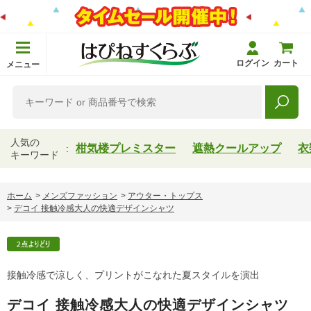
ログイン
カート
メニュー
人気の
柑気楼プレミスター
遮熱クールアップ
衣
キーワード
ホーム
>
メンズファッション
>
アウター・トップス
>
デコイ 接触冷感大人の快適デザインシャツ
接触冷感で涼しく、プリントがこなれた夏スタイルを演出
デコイ 接触冷感大人の快適デザインシャツ