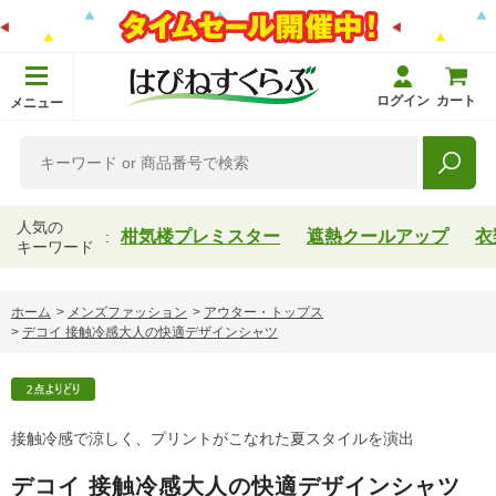
ログイン
カート
メニュー
人気の
柑気楼プレミスター
遮熱クールアップ
衣
キーワード
ホーム
>
メンズファッション
>
アウター・トップス
>
デコイ 接触冷感大人の快適デザインシャツ
接触冷感で涼しく、プリントがこなれた夏スタイルを演出
デコイ 接触冷感大人の快適デザインシャツ