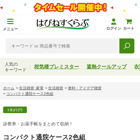
ログイン
カート
メニュー
人気の
柑気楼プレミスター
遮熱クールアップ
衣
キーワード
ホーム
>
生活雑貨･家電
>
生活雑貨
>
便利・アイデア雑貨
>
コンパクト通院ケース2色組
診察券・お薬手帳をまとめて収納！
コンパクト通院ケース2色組