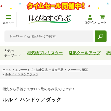
ログイン
カート
メニュー
人気の
柑気楼プレミスター
遮熱クールアップ
衣
キーワード
ホーム
>
エクササイズ・健康器具
>
健康用品
>
マッサージ機器
>
ルルド ハンドケアダック
指先から手首までサロン級のもみ技でほぐす！
ルルド ハンドケアダック