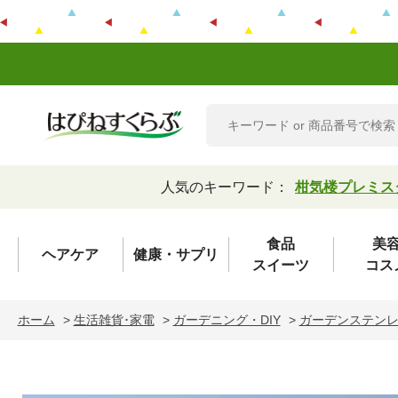
人気のキーワード：
柑気楼プレミス
食品
美
ヘアケア
健康・サプリ
スイーツ
コス
ホーム
>
生活雑貨･家電
>
ガーデニング・DIY
>
ガーデンステン