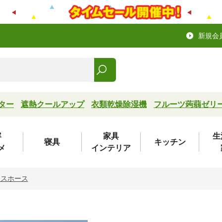
新規会
ター
遮熱クールアップ
衣類乾燥除湿機
フルーツ蒟蒻ゼリ
容
家具
生
寝具
キッチン
メ
インテリア
レスホース