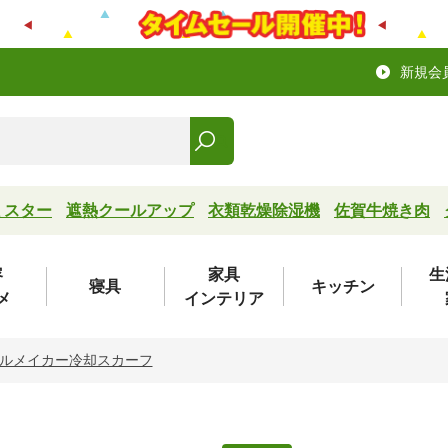
新規会
ミスター
遮熱クールアップ
衣類乾燥除湿機
佐賀牛焼き肉
容
家具
生
寝具
キッチン
メ
インテリア
ルメイカー冷却スカーフ