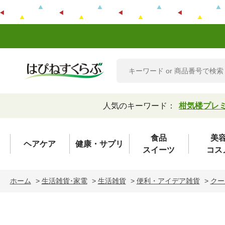
人気のキーワード：
柑気楼プレ
食品
美
ヘアケア
健康・サプリ
スイーツ
コス
ホーム
>
生活雑貨･家電
>
生活雑貨
>
便利・アイデア雑貨
>
クー