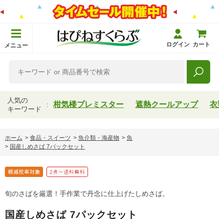
ログイン
カート
メニュー
人気の
柑気楼プレミスター
遮熱クールアップ
衣
キーワード
ホーム
>
食品・スイーツ
>
魚介類・海産物
>
魚
>
国産しめさば 7パックセット
旬のさばを厳選！手作業で丹念に仕上げたしめさば。
国産しめさば 7パックセット