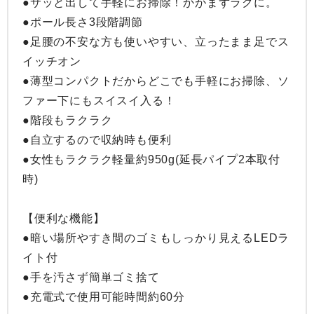
●サッと出して手軽にお掃除！かがまずラクに。

●ポール長さ3段階調節

●足腰の不安な方も使いやすい、立ったまま足でス
イッチオン

●薄型コンパクトだからどこでも手軽にお掃除、ソ
ファー下にもスイスイ入る！

●階段もラクラク

●自立するので収納時も便利

●女性もラクラク軽量約950g(延長パイプ2本取付
時)

【便利な機能】

●暗い場所やすき間のゴミもしっかり見えるLEDラ
イト付

●手を汚さず簡単ゴミ捨て

●充電式で使用可能時間約60分