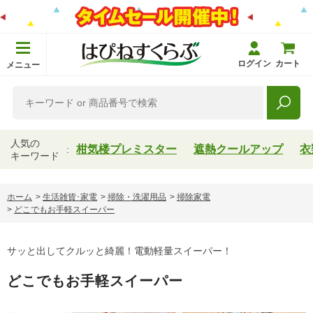
ログイン
カート
メニュー
人気の
柑気楼プレミスター
遮熱クールアップ
衣
キーワード
ホーム
>
生活雑貨･家電
>
掃除・洗濯用品
>
掃除家電
>
どこでもお手軽スイーパー
サッと出してクルッと綺麗！電動軽量スイーパー！
どこでもお手軽スイーパー