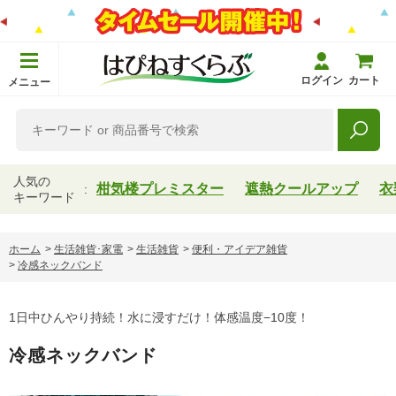
ログイン
カート
メニュー
人気の
柑気楼プレミスター
遮熱クールアップ
衣
キーワード
ホーム
>
生活雑貨･家電
>
生活雑貨
>
便利・アイデア雑貨
>
冷感ネックバンド
1日中ひんやり持続！水に浸すだけ！体感温度−10度！
冷感ネックバンド